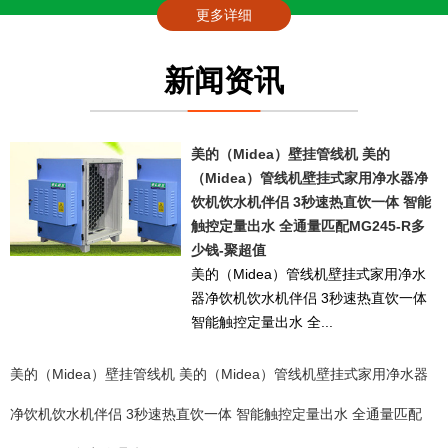
更多详细
新闻资讯
美的（Midea）壁挂管线机 美的
（Midea）管线机壁挂式家用净水器净
饮机饮水机伴侣 3秒速热直饮一体 智能
触控定量出水 全通量匹配MG245-R多
少钱-聚超值
美的（Midea）管线机壁挂式家用净水
器净饮机饮水机伴侣 3秒速热直饮一体
智能触控定量出水 全...
美的（Midea）壁挂管线机 美的（Midea）管线机壁挂式家用净水器
净饮机饮水机伴侣 3秒速热直饮一体 智能触控定量出水 全通量匹配