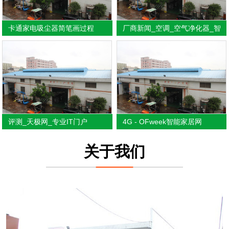
卡通家电吸尘器简笔画过程
厂商新闻_空调_空气净化器_智
慧空净频道_天极网
评测_天极网_专业IT门户
4G - OFweek智能家居网
关于我们