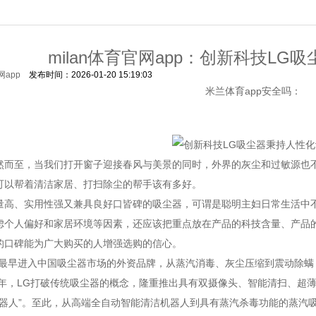
milan体育官网app：创新科技L
网app
发布时间：2026-01-20 15:19:03
米兰体育app安全吗：
至，当我们打开窗子迎接春风与美景的同时，外界的灰尘和过敏源也不
可以帮着清洁家居、打扫除尘的帮手该有多好。
、实用性强又兼具良好口皆碑的吸尘器，可谓是聪明主妇日常生活中不
虑个人偏好和家居环境等因素，还应该把重点放在产品的科技含量、产品
的口碑能为广大购买的人增强选购的信心。
早进入中国吸尘器市场的外资品牌，从蒸汽消毒、灰尘压缩到震动除螨
1年，LG打破传统吸尘器的概念，隆重推出具有双摄像头、智能清扫、超薄
器人”。至此，从高端全自动智能清洁机器人到具有蒸汽杀毒功能的蒸汽吸