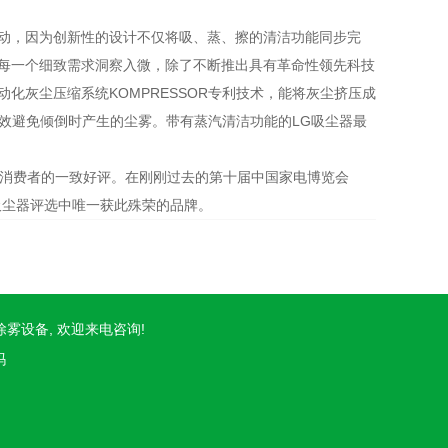
轰动，因为创新性的设计不仅将吸、蒸、擦的清洁功能同步完
的每一个细致需求洞察入微，除了不断推出具有革命性领先科技
化灰尘压缩系统KOMPRESSOR专利技术，能将灰尘挤压成
成效避免倾倒时产生的尘雾。带有蒸汽清洁功能的LG吸尘器最
消费者的一致好评。在刚刚过去的第十届中国家电博览会
吸尘器评选中唯一获此殊荣的品牌。
工业除雾设备, 欢迎来电咨询!
吗