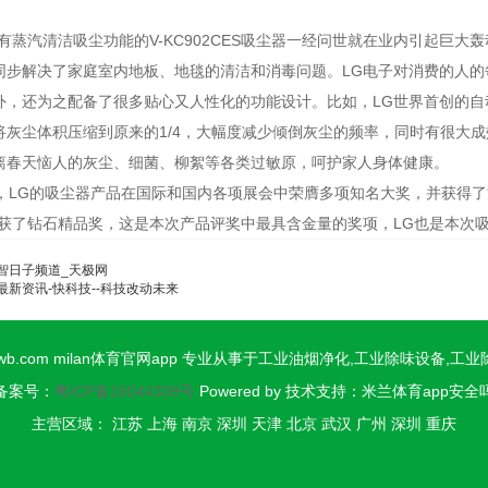
蒸汽清洁吸尘功能的V-KC902CES吸尘器一经问世就在业内引起巨大
同步解决了家庭室内地板、地毯的清洁和消毒问题。LG电子对消费的人
外，还为之配备了很多贴心又人性化的功能设计。比如，LG世界首创的自动
将灰尘体积压缩到原来的1/4，大幅度减少倾倒灰尘的频率，同时有很大
离春天恼人的灰尘、细菌、柳絮等各类过敏原，呵护家人身体健康。
LG的吸尘器产品在国际和国内各项展会中荣膺多项知名大奖，并获得了
荣获了钻石精品奖，这是本次产品评奖中最具含金量的奖项，LG也是本次
智日子频道_天极网
最新资讯-快科技--科技改动未来
.0513wb.com milan体育官网app 专业从事于工业油烟净化,工业除味设备,
备案号：
粤ICP备16044339号
Powered by 技术支持：米兰体育app安全
主营区域： 江苏 上海 南京 深圳 天津 北京 武汉 广州 深圳 重庆