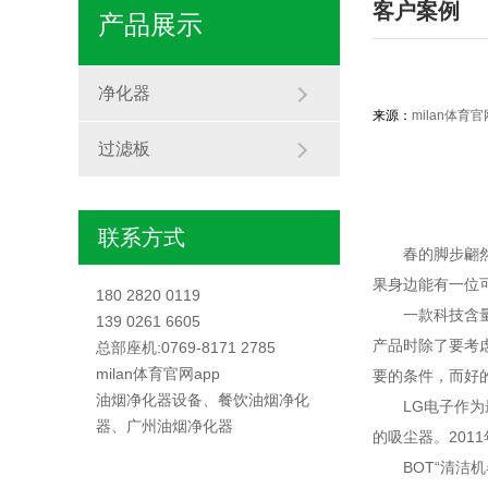
客户案例
产品展示
净化器
来源：
milan体育官
过滤板
联系方式
春的脚步翩然而
果身边能有一位
180 2820 0119
一款科技含量高
139 0261 6605
产品时除了要考
总部座机:0769-8171 2785
milan体育官网app
要的条件，而好
油烟净化器设备、餐饮油烟净化
LG电子作为最
器、广州油烟净化器
的吸尘器。201
BOT“清洁机