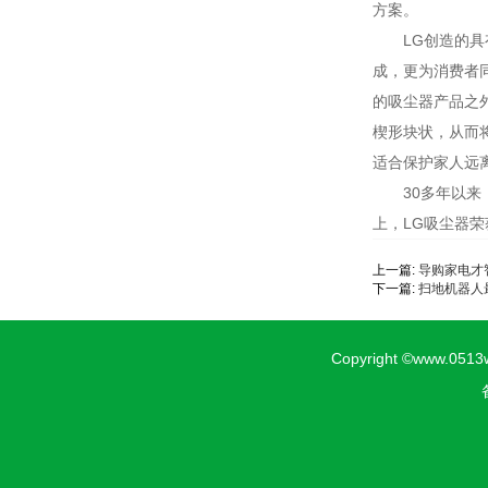
方案。
LG创造的具有
成，更为消费者
的吸尘器产品之
楔形块状，从而
适合保护家人远
30多年以来，
上，LG吸尘器
上一篇:
导购家电才
下一篇:
扫地机器人
Copyright ©www